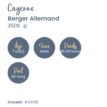
Cayenne
Berger Allemand
350$
Âge
Sexe
Poids
7 an(s)
Mâle
85.00 livres
Poil
Mi-long
Dossier:
#24188