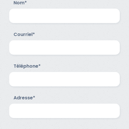
Nom*
Courriel*
Téléphone*
Adresse*