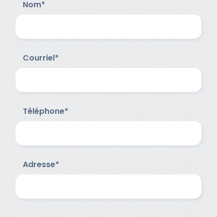
Nom*
Courriel*
Téléphone*
Adresse*