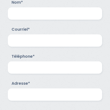
Nom*
Courriel*
Téléphone*
Adresse*