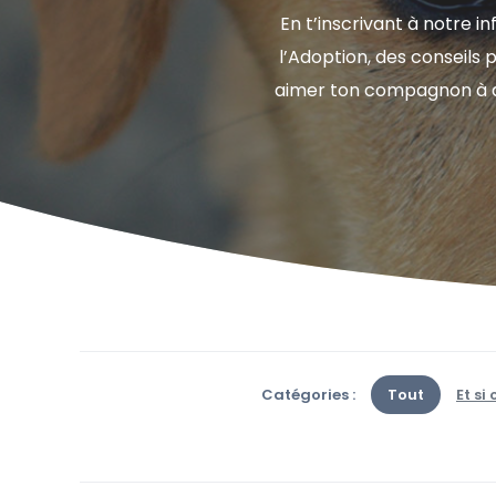
En t’inscrivant à notre i
l’Adoption, des conseils
aimer ton compagnon à qua
Catégories :
Tout
Et si 