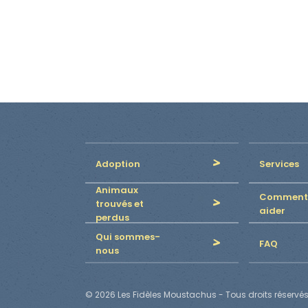
Adoption
Services
Animaux
Comment
trouvés et
aider
perdus
Qui sommes-
FAQ
nous
© 2026 Les Fidèles Moustachus - Tous droits réservés