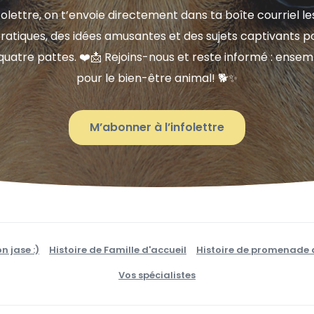
nfolettre, on t’envoie directement dans ta boîte courriel l
 pratiques, des idées amusantes et des sujets captivants
tre pattes. ❤️📩 Rejoins-nous et reste informé : ensembl
pour le bien-être animal! 🐕✨
M’abonner à l’infolettre
on jase :)
Histoire de Famille d'accueil
Histoire de promenade 
Vos spécialistes