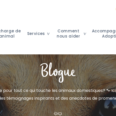
 charge de
Comment
Accompag
Services
 animal
nous aider
Adopt
Blogue
 pour tout ce qui touche les animaux domestiques? 🐾 Ici,
des témoignages inspirants et des anecdotes de promeneur
🐶🐱